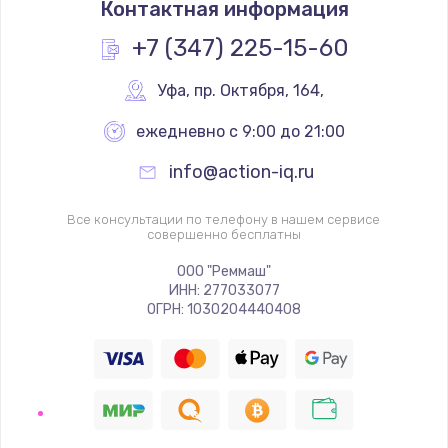
Контактная информация
1060 руб.
Заказать
+7 (347) 225-15-60
Чистка от пыли
Уфа
,
 пр. Октября, 164,
890 руб.
ежедневно с 9:00 до 21:00
Заказать
info@action-iq.ru
Замена южного моста
Все консультации по телефону в нашем сервисе
2885 руб.
совершенно бесплатны
Заказать
ООО "Реммаш"
ИНН: 277033077
ОГРН: 1030204440408
Замена контроллера питания
1490 руб.
Заказать
Замена тачпада