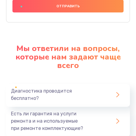
2885 руб.
Заказать
Замена экрана
990 руб.
Мы ответили на вопросы,
Заказать
которые нам задают чаще
всего
Замена шлейфа матрицы
1095 руб.
Заказать
Диагностика проводится
бесплатно?
Замена термопасты
960 руб.
Есть ли гарантия на услуги
Заказать
ремонта и на используемые
при ремонте комплектующие?
Замена системы охлаждения