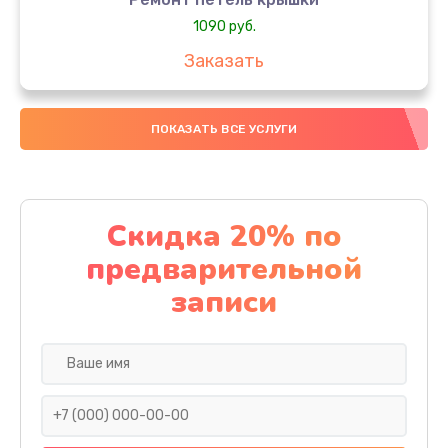
1090 руб.
Заказать
Замена вебкамеры
ПОКАЗАТЬ ВСЕ УСЛУГИ
990 руб.
Заказать
Замена SSD
Скидка 20% по
890 руб.
предварительной
Заказать
записи
Восстановление данных
990 руб.
Заказать
Замена северного моста