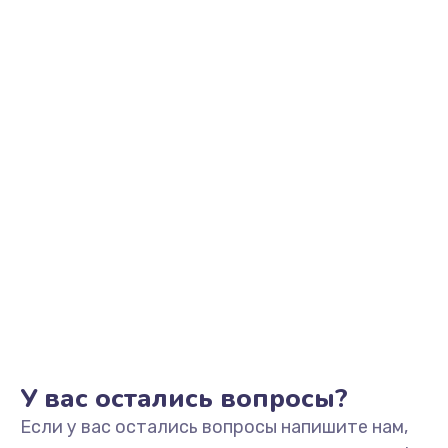
390 руб.
Заказать
Замена аккумулятора
690 руб.
Заказать
Замена клавиатуры
720 руб.
Заказать
Замена жесткого диска
490 руб.
Заказать
У вас остались вопросы?
Если у вас остались вопросы напишите нам,
Замена видеокарты