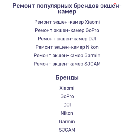
945 руб.
Ремонт популярных брендов экшен-
камер
Заказать
Ремонт экшен-камер Xiaomi
Замена корпуса
Ремонт экшен-камер GoPro
1045 руб.
Ремонт экшен-камер DJI
Заказать
Ремонт экшен-камер Nikon
Ремонт экшен-камер Garmin
Замена материнской платы
Ремонт экшен-камер SJCAM
1890 руб.
Бренды
Заказать
Xiaomi
GoPro
DJI
Nikon
Garmin
SJCAM