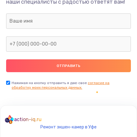
наши специалисты с радостью ответят вам!
1895 руб.
Заказать
Ремонт разъема питания
990 руб.
Заказать
Замена видеочипа
2990 руб.
Заказать
Нажимая на кнопку отправить я даю свое
согласие на
обработку моих персональных данных.
Настройка BIOS
1490 руб.
Заказать
action-iq.ru
Ремонт экшен-камер в Уфе
Настройка ОС