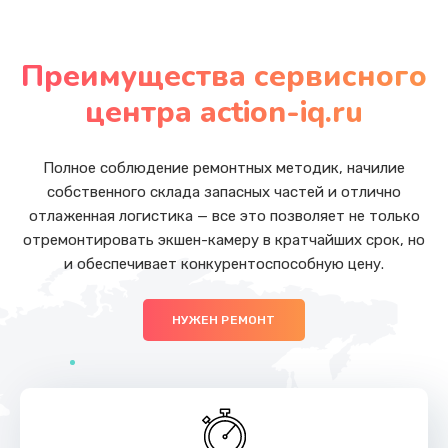
Замена USB порта
от 990 руб.
Преимущества сервисного
Заказать
центра action-iq.ru
Замена вебкамеры
от 990 руб.
Полное соблюдение ремонтных методик, начилие
собственного склада запасных частей и отлично
Заказать
отлаженная логистика — все это позволяет не только
отремонтировать экшен-камеру в кратчайших срок, но
Замена жесткого диска
и обеспечивает конкурентоспособную цену.
от 490 руб.
Заказать
НУЖЕН РЕМОНТ
Замена оперативной памяти
от 690 руб.
Заказать