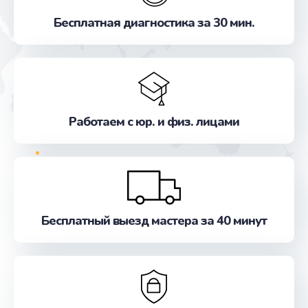
Замена экрана
Бесплатная диагностика за 30 мин.
от 990 руб.
Заказать
Замена разъёмов (HDMI, DVI, Дисплей порта)
от 390 руб.
Работаем с юр. и физ. лицами
Заказать
Замена системы охлаждения
от 1295 руб.
Заказать
Бесплатный выезд мастера за 40 минут
Замена контроллера питания
от 1490 руб.
Заказать