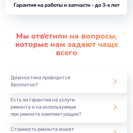
Гарантия на работы и запчасти - до 3-х лет
Замена шим-контроллера
от 3900 руб.
Заказать
Мы ответили на вопросы,
Замена шлейфа матрицы
которые нам задают чаще
от 1095 руб.
всего
Заказать
Замена материнской платы
Диагностика проводится
от 1890 руб.
бесплатно?
Заказать
Есть ли гарантия на услуги
Замена видеочипа
ремонта и на используемые
от 2990 руб.
при ремонте комплектующие?
Заказать
Стоимость ремонта может