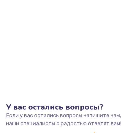
Настройка Wi-Fi
от 795 руб.
Заказать
Чистка от пыли
от 890 руб.
Заказать
Замена термопасты
от 960 руб.
Заказать
Замена видеокарты
У вас остались вопросы?
от 1895 руб.
Если у вас остались вопросы напишите нам,
Заказать
наши специалисты с радостью ответят вам!