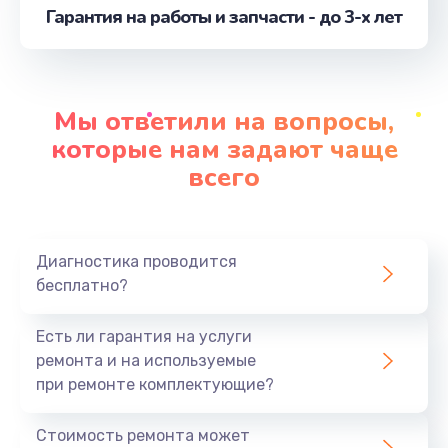
Гарантия на работы и запчасти - до 3-х лет
Замена шим-контроллера
от 3900 руб.
Заказать
Мы ответили на вопросы,
Замена шлейфа матрицы
которые нам задают чаще
от 1095 руб.
всего
Заказать
Замена материнской платы
Диагностика проводится
от 1890 руб.
бесплатно?
Заказать
Есть ли гарантия на услуги
Замена видеочипа
ремонта и на используемые
от 2990 руб.
при ремонте комплектующие?
Заказать
Стоимость ремонта может