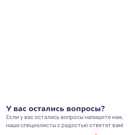
Настройка Wi-Fi
от 795 руб.
Заказать
Чистка от пыли
от 890 руб.
Заказать
Замена термопасты
от 960 руб.
Заказать
Замена видеокарты
У вас остались вопросы?
от 1895 руб.
Если у вас остались вопросы напишите нам,
Заказать
наши специалисты с радостью ответят вам!