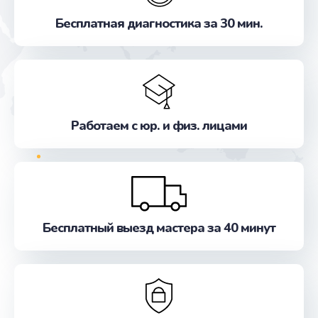
Замена экрана
Бесплатная диагностика за 30 мин.
от 990 руб.
Заказать
Замена разъёмов (HDMI, DVI, Дисплей порта)
от 390 руб.
Работаем с юр. и физ. лицами
Заказать
Замена системы охлаждения
от 1295 руб.
Заказать
Бесплатный выезд мастера за 40 минут
Замена контроллера питания
от 1490 руб.
Заказать