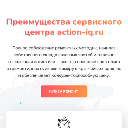
Замена USB порта
от 990 руб.
Преимущества сервисного
Заказать
центра action-iq.ru
Замена вебкамеры
от 990 руб.
Полное соблюдение ремонтных методик, начилие
собственного склада запасных частей и отлично
Заказать
отлаженная логистика — все это позволяет не только
отремонтировать экшен-камеру в кратчайших срок, но
Замена жесткого диска
и обеспечивает конкурентоспособную цену.
от 490 руб.
Заказать
НУЖЕН РЕМОНТ
Замена оперативной памяти
от 690 руб.
Заказать