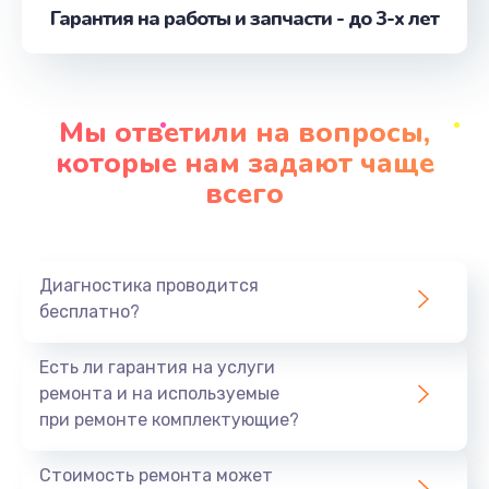
Гарантия на работы и запчасти - до 3-х лет
Замена шим-контроллера
от 3900 руб.
Заказать
Мы ответили на вопросы,
Замена шлейфа матрицы
которые нам задают чаще
от 1095 руб.
всего
Заказать
Замена материнской платы
Диагностика проводится
от 1890 руб.
бесплатно?
Заказать
Есть ли гарантия на услуги
Замена видеочипа
ремонта и на используемые
от 2990 руб.
при ремонте комплектующие?
Заказать
Стоимость ремонта может