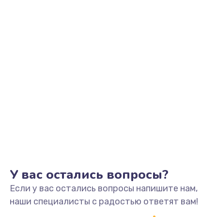
Настройка Wi-Fi
от 795 руб.
Заказать
Чистка от пыли
от 890 руб.
Заказать
Замена термопасты
от 960 руб.
Заказать
Замена видеокарты
У вас остались вопросы?
от 1895 руб.
Если у вас остались вопросы напишите нам,
Заказать
наши специалисты с радостью ответят вам!