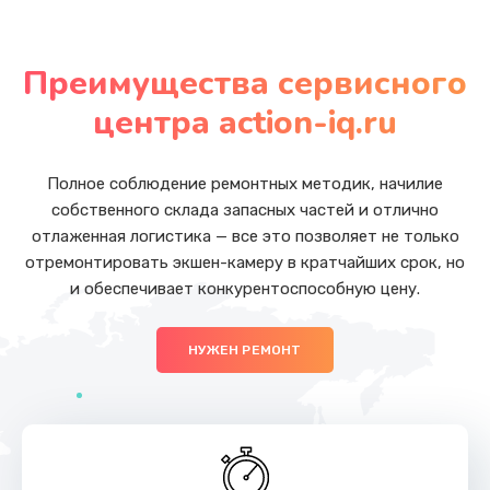
Замена USB порта
от 990 руб.
Преимущества сервисного
Заказать
центра action-iq.ru
Замена вебкамеры
от 990 руб.
Полное соблюдение ремонтных методик, начилие
собственного склада запасных частей и отлично
Заказать
отлаженная логистика — все это позволяет не только
отремонтировать экшен-камеру в кратчайших срок, но
Замена жесткого диска
и обеспечивает конкурентоспособную цену.
от 490 руб.
Заказать
НУЖЕН РЕМОНТ
Замена оперативной памяти
от 690 руб.
Заказать