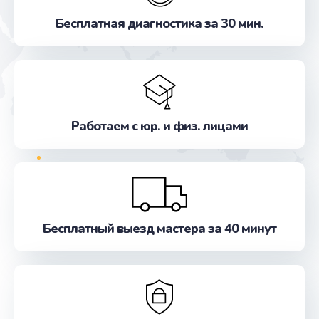
Замена экрана
Бесплатная диагностика за 30 мин.
от 990 руб.
Заказать
Замена разъёмов (HDMI, DVI, Дисплей порта)
от 390 руб.
Работаем с юр. и физ. лицами
Заказать
Замена системы охлаждения
от 1295 руб.
Заказать
Бесплатный выезд мастера за 40 минут
Замена контроллера питания
от 1490 руб.
Заказать