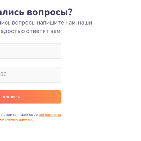
ать
тались вопросы?
лись вопросы напишите нам, наши
ать
радостью ответят вам!
ать
ать
ать
ать
тправить я даю свое
согласие на
ональных данных.