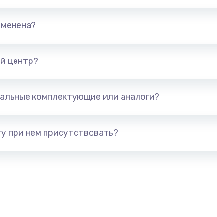
690 руб.
Заказ
зменена?
720 руб.
Заказ
490 руб.
Заказ
й центр?
1895 руб.
Заказ
альные комплектующие или аналоги?
990 руб.
Заказ
у при нем присутствовать?
2990 руб.
Заказ
1490 руб.
Заказ
1060 руб.
Заказ