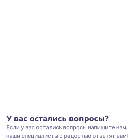
Заказать
Замена видеоадаптера (видеокарты)
1800 руб.
Заказать
Замена, перепайка чипа
1300 руб.
Заказать
Замена HDMI-разъема
650 руб.
Заказать
У вас остались вопросы?
Если у вас остались вопросы напишите нам,
Замена/Pемонт карбюратора
наши специалисты с радостью ответят вам!
1300 руб.