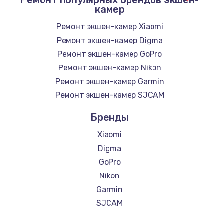
камер
Заказать
Ремонт экшен-камер Xiaomi
Замена / ремонт электронного модуля
Ремонт экшен-камер Digma
управления
Ремонт экшен-камер GoPro
600 руб.
Ремонт экшен-камер Nikon
Заказать
Ремонт экшен-камер Garmin
Ремонт экшен-камер SJCAM
Замена конфорки
1100 руб.
Бренды
Заказать
Xiaomi
Digma
Замена платы сенсора
GoPro
900 руб.
Nikon
Заказать
Garmin
SJCAM
Замена регулятора режимов конфорки
900 руб.