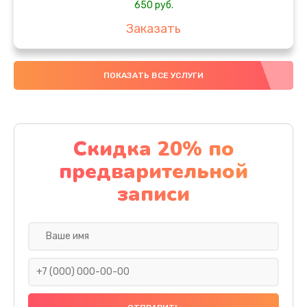
650 руб.
Заказать
Замена аккумулятора
ПОКАЗАТЬ ВСЕ УСЛУГИ
4000 руб.
Заказать
Замена материнской платы
Скидка 20% по
1100 руб.
предварительной
Заказать
записи
Замена масла
750 руб.
Заказать
Замена праймера