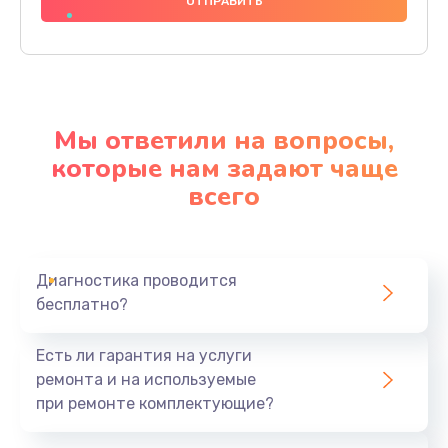
1000 руб.
Заказать
Ремонт материнской платы
4500 руб.
Мы ответили на вопросы,
Заказать
которые нам задают чаще
всего
Профилактическая чистка
1000 руб.
Заказать
Диагностика проводится
бесплатно?
Прошивка BIOS
1920 руб.
Есть ли гарантия на услуги
Заказать
ремонта и на используемые
при ремонте комплектующие?
Замена северного моста
1440 руб.