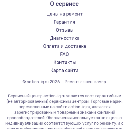
О сервисе
Заказать
Цены на ремонт
Гарантия
Замена сенсорного датчика
Отзывы
1300 руб.
Диагностика
Заказать
Оплата и доставка
FAQ
Замена сигнальной лампы
Контакты
1200 руб.
Карта сайта
Заказать
© action-iq.ru
2026
— Ремонт экшен-камер.
Замена системной платы
1500 руб.
Сервисный центр action-iq.ru является пост гарантийным
(не авторизованным) сервисным центром. Торговые марки,
Заказать
перечисленные на сайте action-iq.ru, являются
зарегистрированным товарными знаками компаний
правообладателей. Обозначения используется не с целью
Замена температурного датчика
индивидуализации соответствующих услуг по ремонту, а с
2500 руб.
целью информирования потребителей о предоставляемых