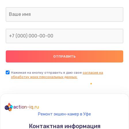
Заказать
Ремонт капиллярной трубки
400 руб.
Заказать
Замена блока питания
1000 руб.
Заказать
Нажимая на кнопку отправить я даю свое
согласие на
обработку моих персональных данных.
Прошивка / разблокировка
900 руб.
Заказать
action-iq.ru
Ремонт экшен-камер в Уфе
Замена термостата
Контактная информация
1200 руб.