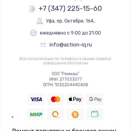
Заказать
+7 (347) 225-15-60
Замена реле
Уфа
,
 пр. Октября, 164,
1000 руб.
ежедневно с 9:00 до 21:00
Заказать
info@action-iq.ru
Замена термопредохранителя
Все консультации по телефону в нашем сервисе
700 руб.
совершенно бесплатны
Заказать
ООО "Реммаш"
ИНН: 277033077
ОГРН: 1030204440408
Замена ТЭНа
2500 руб.
Заказать
Замена шнура
1400 руб.
Ремонт популярных брендов экшен-