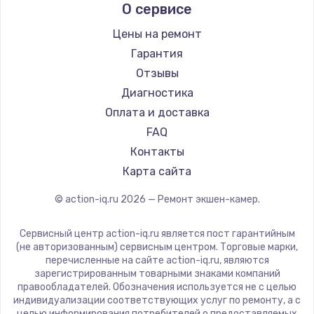
О сервисе
Заказать
Цены на ремонт
Гарантия
Замена сенсорного датчика
Отзывы
1300 руб.
Диагностика
Заказать
Оплата и доставка
FAQ
Замена сигнальной лампы
Контакты
1200 руб.
Карта сайта
Заказать
© action-iq.ru
2026
— Ремонт экшен-камер.
Замена системной платы
1500 руб.
Сервисный центр action-iq.ru является пост гарантийным
(не авторизованным) сервисным центром. Торговые марки,
Заказать
перечисленные на сайте action-iq.ru, являются
зарегистрированным товарными знаками компаний
правообладателей. Обозначения используется не с целью
Замена температурного датчика
индивидуализации соответствующих услуг по ремонту, а с
2500 руб.
целью информирования потребителей о предоставляемых