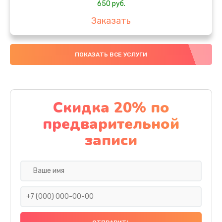
650 руб.
Заказать
Замена аккумулятора
ПОКАЗАТЬ ВСЕ УСЛУГИ
4000 руб.
Заказать
Замена материнской платы
Скидка 20% по
1100 руб.
предварительной
Заказать
записи
Замена масла
750 руб.
Заказать
Замена праймера