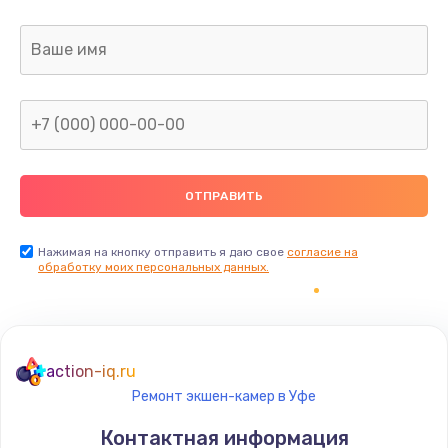
Заказать
Ремонт капиллярной трубки
400 руб.
Заказать
Замена блока питания
1000 руб.
Заказать
Нажимая на кнопку отправить я даю свое
согласие на
обработку моих персональных данных.
Прошивка / разблокировка
900 руб.
Заказать
action-iq.ru
Ремонт экшен-камер в Уфе
Замена термостата
Контактная информация
1200 руб.