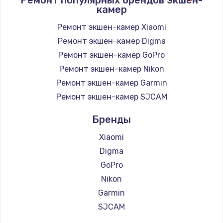
камер
Заказать
Ремонт экшен-камер Xiaomi
Замена / ремонт электронного модуля
Ремонт экшен-камер Digma
управления
Ремонт экшен-камер GoPro
600 руб.
Ремонт экшен-камер Nikon
Заказать
Ремонт экшен-камер Garmin
Ремонт экшен-камер SJCAM
Замена конфорки
1100 руб.
Бренды
Заказать
Xiaomi
Digma
Замена платы сенсора
GoPro
900 руб.
Nikon
Заказать
Garmin
SJCAM
Замена регулятора режимов конфорки
900 руб.