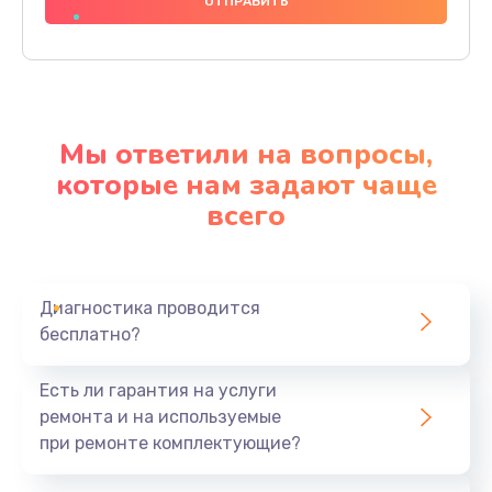
1000 руб.
Заказать
Ремонт материнской платы
4500 руб.
Мы ответили на вопросы,
Заказать
которые нам задают чаще
всего
Профилактическая чистка
1000 руб.
Заказать
Диагностика проводится
бесплатно?
Прошивка BIOS
1920 руб.
Есть ли гарантия на услуги
Заказать
ремонта и на используемые
при ремонте комплектующие?
Замена северного моста
1440 руб.