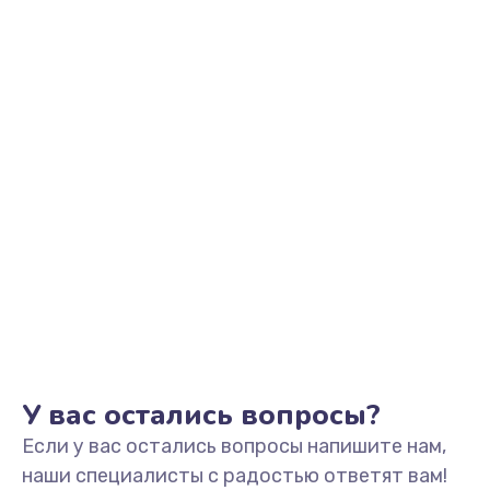
Заказать
Замена видеоадаптера (видеокарты)
1800 руб.
Заказать
Замена, перепайка чипа
1300 руб.
Заказать
Замена HDMI-разъема
650 руб.
Заказать
У вас остались вопросы?
Если у вас остались вопросы напишите нам,
Замена/Pемонт карбюратора
наши специалисты с радостью ответят вам!
1300 руб.