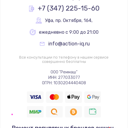
Заказать
+7 (347) 225-15-60
Замена реле
Уфа
,
 пр. Октября, 164,
1000 руб.
ежедневно с 9:00 до 21:00
Заказать
info@action-iq.ru
Замена термопредохранителя
Все консультации по телефону в нашем сервисе
700 руб.
совершенно бесплатны
Заказать
ООО "Реммаш"
ИНН: 277033077
ОГРН: 1030204440408
Замена ТЭНа
2500 руб.
Заказать
Замена шнура
1400 руб.
Ремонт популярных брендов экшен-