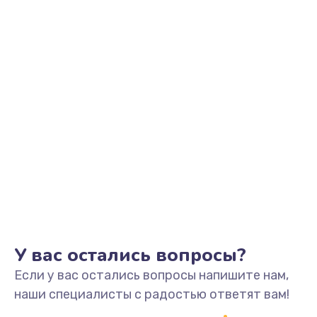
Замена микросхем системной логики
от 500 руб.
Заказать
Замена конденсатора
от 500 руб.
Заказать
Замена датчиков управления, высоты, движения
от 600 руб.
Заказать
У вас остались вопросы?
Если у вас остались вопросы напишите нам,
наши специалисты с радостью ответят вам!