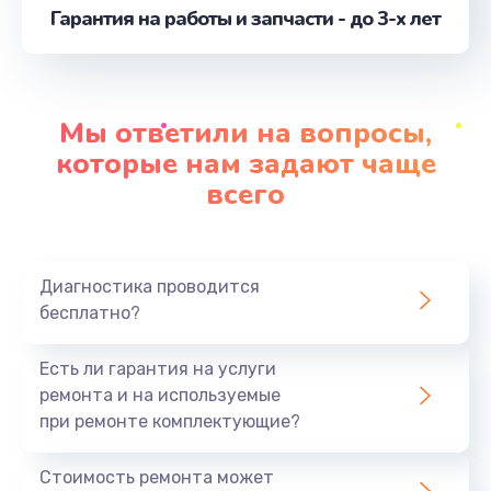
Гарантия на работы и запчасти - до 3-х лет
Ремонт кнопки
от 500 руб.
Заказать
Мы ответили на вопросы,
Замена корпусных элементов
которые нам задают чаще
от 2800 руб.
всего
Заказать
Замена основной платы
Диагностика проводится
от 520 руб.
бесплатно?
Заказать
Есть ли гарантия на услуги
Пайка и ремонт платы
ремонта и на используемые
от 3900 руб.
при ремонте комплектующие?
Заказать
Стоимость ремонта может