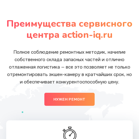
Замена аккумулятора
от 800 руб.
Преимущества сервисного
Заказать
центра action-iq.ru
Замена корпуса
от 750 руб.
Полное соблюдение ремонтных методик, начилие
собственного склада запасных частей и отлично
Заказать
отлаженная логистика — все это позволяет не только
отремонтировать экшен-камеру в кратчайших срок, но
Замена кнопок
и обеспечивает конкурентоспособную цену.
от 500 руб.
Заказать
НУЖЕН РЕМОНТ
Разблокировка заклинивания
от 700 руб.
Заказать