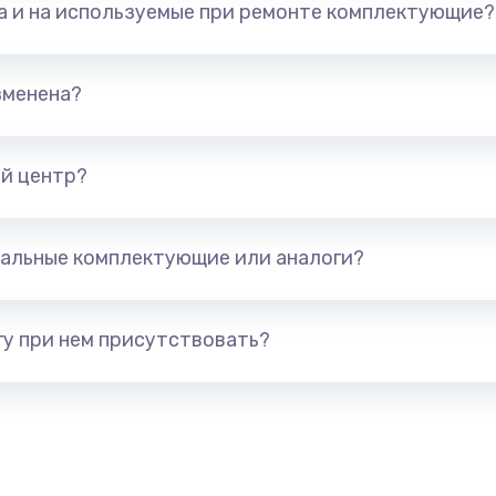
та и на используемые при ремонте комплектующие?
700 руб.
Заказ
800 руб.
Заказ
зменена?
800 руб.
Заказ
й центр?
500 руб.
Заказ
альные комплектующие или аналоги?
соты,
600 руб.
Заказ
у при нем присутствовать?
700 руб.
Заказ
кого
800 руб.
Заказ