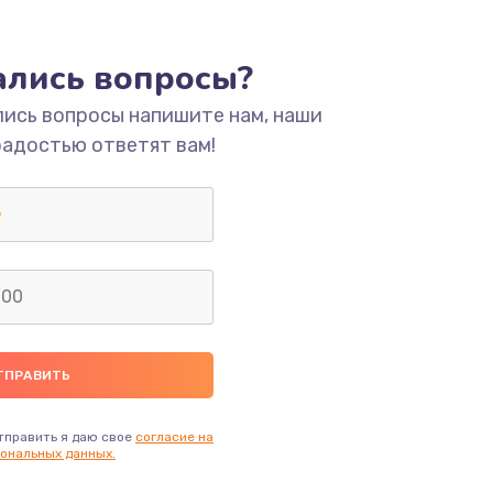
ать
тались вопросы?
ать
лись вопросы напишите нам, наши
радостью ответят вам!
ать
ать
тправить я даю свое
согласие на
ональных данных.