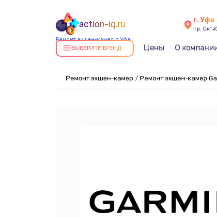
г. Уфа
action-iq.ru
пр. Октяб
Ремонт экшен-камер в Уфе
Цены
О компани
ВЫБЕРИТЕ БРЕНД
Ремонт экшен-камер
/
Ремонт экшен-камер Gar