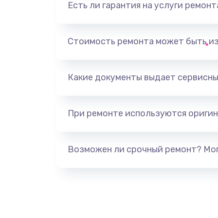
Есть ли гарантия на услуги ремон
Замена контроллер питания
Замена аккумулятора
Стоимость ремонта может быть и
Замена антенного модуля
Какие документы выдает сервисны
Обновление ПО
При ремонте используются оригин
Замена датчиков управления, вы
движения
Возможен ли срочный ремонт? Мог
Разблокировка заклинивания
Исправление "китайского" русс
перевода