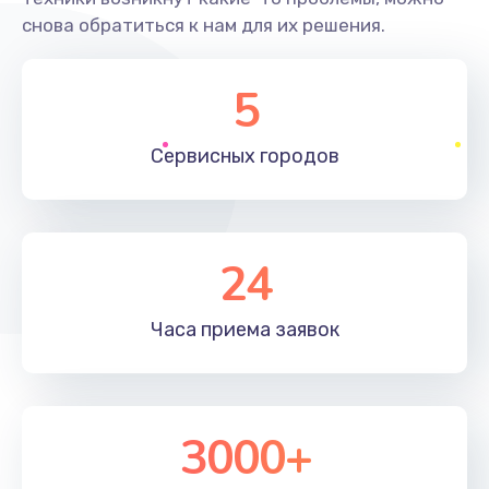
снова обратиться к нам для их решения.
Исправление "китайского" русского перевода
800 руб.
5
Заказать
Сервисных
городов
Замена кнопок
500 руб.
Заказать
24
Замена лампы
Часа приема
заявок
500 руб.
Заказать
Замена разъема
3000+
500 руб.