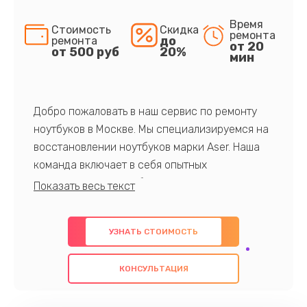
Время
Стоимость
Скидка
ремонта
до
ремонта
от 20
от 500 руб
20%
мин
Добро пожаловать в наш сервис по ремонту
ноутбуков в Москве. Мы специализируемся на
восстановлении ноутбуков марки Aser. Наша
команда включает в себя опытных
профессионалов с обширными знаниями и
многолетним опытом в данной области. Мы
предлагаем быстрый и качественный ремонт с
УЗНАТЬ СТОИМОСТЬ
использованием оригинальных компонентов, а
также гарантируем качество всех
КОНСУЛЬТАЦИЯ
проведенных работ. Наша цель - предоставить
клиентам надежное и профессиональное