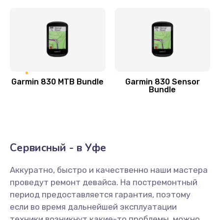
Замена антенного модуля
800 руб.
Заказать
Обновление ПО
Garmin 830 MTB Bundle
Garmin 830 Sensor
500 руб.
Bundle
Заказать
Замена датчиков управления, высоты, движения
600 руб.
Сервисный - в Уфе
Заказать
Аккуратно, быстро и качественно наши мастера
проведут ремонт девайса. На постремонтный
Разблокировка заклинивания
период предоставляется гарантия, поэтому
700 руб.
если во время дальнейшей эксплуатации
Заказать
техники возникнут какие-то проблемы, можно