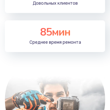
Довольных
клиентов
Заказать
Замена корпусных элементов
2800 руб.
85мин
Заказать
Среднее время
ремонта