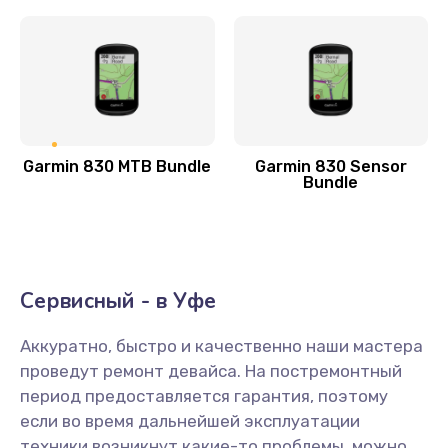
Замена антенного модуля
800 руб.
Заказать
Обновление ПО
Garmin 830 MTB Bundle
Garmin 830 Sensor
500 руб.
Bundle
Заказать
Замена датчиков управления, высоты, движения
600 руб.
Сервисный - в Уфе
Заказать
Аккуратно, быстро и качественно наши мастера
проведут ремонт девайса. На постремонтный
Разблокировка заклинивания
период предоставляется гарантия, поэтому
700 руб.
если во время дальнейшей эксплуатации
Заказать
техники возникнут какие-то проблемы, можно