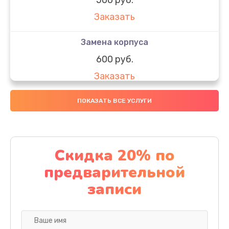
Заказать
Замена корпуса
600 руб.
Заказать
Замена датчиков
ПОКАЗАТЬ ВСЕ УСЛУГИ
500 руб.
Заказать
Скидка 20% по
Замена конденсатора
предварительной
500 руб.
записи
Заказать
Ремонт кнопки