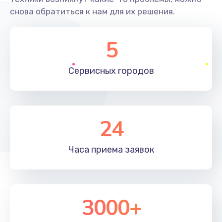
снова обратиться к нам для их решения.
Исправление "китайского" русского перевода
800 руб.
5
Заказать
Сервисных
городов
Замена кнопок
500 руб.
Заказать
24
Замена лампы
Часа приема
заявок
500 руб.
Заказать
Замена разъема
3000+
500 руб.