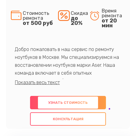
Время
Стоимость
Скидка
ремонта
до
ремонта
от 20
от 500 руб
20%
мин
Добро пожаловать в наш сервис по ремонту
ноутбуков в Москве. Мы специализируемся на
восстановлении ноутбуков марки Aser. Наша
команда включает в себя опытных
профессионалов с обширными знаниями и
многолетним опытом в данной области. Мы
предлагаем быстрый и качественный ремонт с
УЗНАТЬ СТОИМОСТЬ
использованием оригинальных компонентов, а
также гарантируем качество всех
КОНСУЛЬТАЦИЯ
проведенных работ. Наша цель - предоставить
клиентам надежное и профессиональное