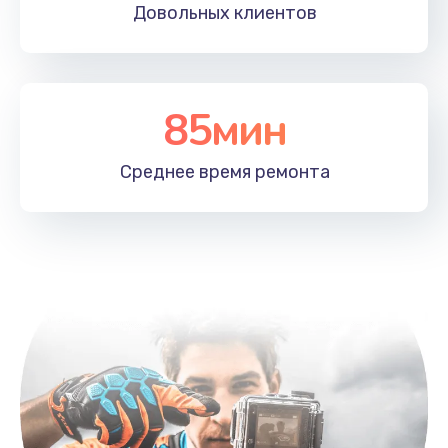
Довольных
клиентов
Заказать
Замена корпусных элементов
2800 руб.
85мин
Заказать
Среднее время
ремонта