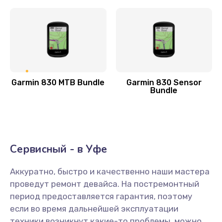
Замена антенного модуля
800 руб.
Заказать
Обновление ПО
Garmin 830 MTB Bundle
Garmin 830 Sensor
500 руб.
Bundle
Заказать
Замена датчиков управления, высоты, движения
600 руб.
Сервисный - в Уфе
Заказать
Аккуратно, быстро и качественно наши мастера
проведут ремонт девайса. На постремонтный
Разблокировка заклинивания
период предоставляется гарантия, поэтому
700 руб.
если во время дальнейшей эксплуатации
Заказать
техники возникнут какие-то проблемы, можно