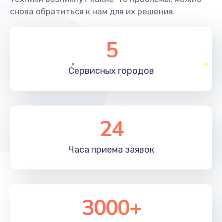
снова обратиться к нам для их решения.
Исправление "китайского" русского перевода
800 руб.
5
Заказать
Сервисных
городов
Замена кнопок
500 руб.
Заказать
24
Замена лампы
Часа приема
заявок
500 руб.
Заказать
Замена разъема
3000+
500 руб.