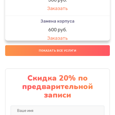
Заказать
Замена корпуса
600 руб.
Заказать
Замена датчиков
ПОКАЗАТЬ ВСЕ УСЛУГИ
500 руб.
Заказать
Скидка 20% по
Замена конденсатора
предварительной
500 руб.
записи
Заказать
Ремонт кнопки