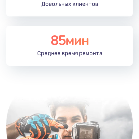
Довольных
клиентов
Заказать
Замена корпусных элементов
2800 руб.
85мин
Заказать
Среднее время
ремонта