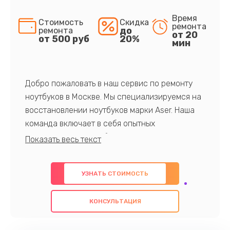
Время
Стоимость
Скидка
ремонта
до
ремонта
от 20
от 500 руб
20%
мин
Добро пожаловать в наш сервис по ремонту
ноутбуков в Москве. Мы специализируемся на
восстановлении ноутбуков марки Aser. Наша
команда включает в себя опытных
профессионалов с обширными знаниями и
многолетним опытом в данной области. Мы
предлагаем быстрый и качественный ремонт с
УЗНАТЬ СТОИМОСТЬ
использованием оригинальных компонентов, а
также гарантируем качество всех
КОНСУЛЬТАЦИЯ
проведенных работ. Наша цель - предоставить
клиентам надежное и профессиональное