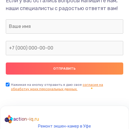
Если у вас остались вопросы напишите нам,
Обновление ПО
наши специалисты с радостью ответят вам!
500 руб.
Заказать
Замена датчиков управления, высоты, движения
600 руб.
Заказать
Разблокировка заклинивания
700 руб.
Заказать
Нажимая на кнопку отправить я даю свое
согласие на
обработку моих персональных данных.
Исправление "китайского" русского перевода
800 руб.
Заказать
action-iq.ru
Ремонт экшен-камер в Уфе