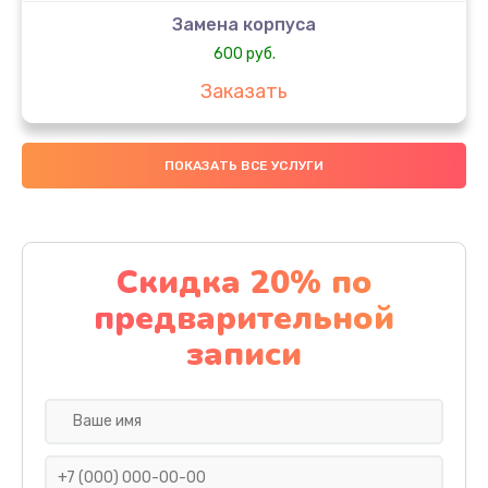
Замена корпуса
600 руб.
Заказать
Замена датчиков
ПОКАЗАТЬ ВСЕ УСЛУГИ
500 руб.
Заказать
Замена конденсатора
Скидка 20% по
500 руб.
предварительной
Заказать
записи
Ремонт кнопки
500 руб.
Заказать