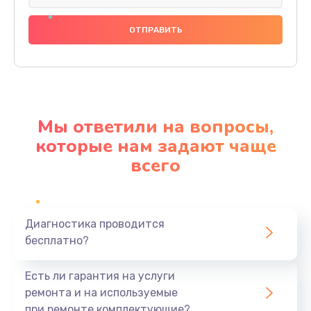
Замена передней панели
1000 руб.
Заказать
Замена основной платы
2500 руб.
Мы ответили на вопросы,
Заказать
которые нам задают чаще
всего
Замена зуммера
500 руб.
Заказать
Диагностика проводится
бесплатно?
Восстановление после попадания влаги
750 руб.
Есть ли гарантия на услуги
Заказать
ремонта и на используемые
при ремонте комплектующие?