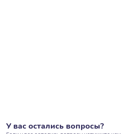
Замена процессора
500 руб.
Заказать
Замена контроллер питания
700 руб.
Заказать
Замена аккумулятора
800 руб.
Заказать
Замена антенного модуля
800 руб.
Заказать
У вас остались вопросы?