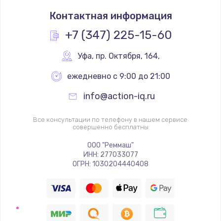
Замена кнопок
Контактная информация
500 руб.
Заказать
+7 (347) 225-15-60
Замена лампы
Уфа
,
 пр. Октября, 164,
500 руб.
ежедневно с 9:00 до 21:00
Заказать
info@action-iq.ru
Замена разъема
Все консультации по телефону в нашем сервисе
500 руб.
совершенно бесплатны
Заказать
ООО "Реммаш"
ИНН: 277033077
ОГРН: 1030204440408
Замена корпусных элементов
2800 руб.
Заказать