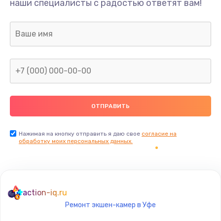
наши специалисты с радостью ответят вам!
500 руб.
Заказать
Замена датчиков управления, высоты, движения
600 руб.
Заказать
Разблокировка заклинивания
700 руб.
Заказать
Нажимая на кнопку отправить я даю свое
согласие на
обработку моих персональных данных.
Исправление "китайского" русского перевода
800 руб.
Заказать
action-iq.ru
Ремонт экшен-камер в Уфе
Замена кнопок