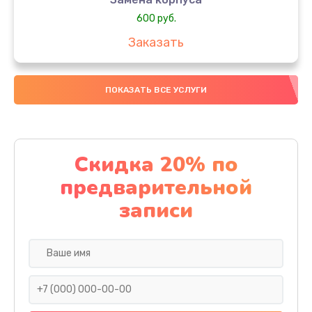
600 руб.
Заказать
Замена датчиков
ПОКАЗАТЬ ВСЕ УСЛУГИ
500 руб.
Заказать
Замена конденсатора
Скидка 20% по
500 руб.
предварительной
Заказать
записи
Ремонт кнопки
500 руб.
Заказать
Замена передней панели