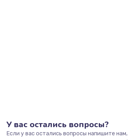
500 руб.
Заказать
Замена контроллер питания
700 руб.
Заказать
Замена аккумулятора
800 руб.
Заказать
Замена антенного модуля
800 руб.
Заказать
У вас остались вопросы?
Если у вас остались вопросы напишите нам,
Обновление ПО