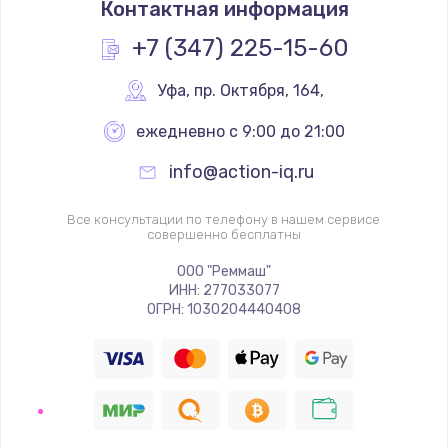
Контактная информация
500 руб.
Заказать
+7 (347) 225-15-60
Замена лампы
Уфа
,
 пр. Октября, 164,
500 руб.
ежедневно с 9:00 до 21:00
Заказать
info@action-iq.ru
Замена разъема
Все консультации по телефону в нашем сервисе
500 руб.
совершенно бесплатны
Заказать
ООО "Реммаш"
ИНН: 277033077
ОГРН: 1030204440408
Замена корпусных элементов
2800 руб.
Заказать