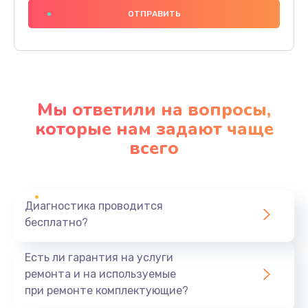
1000 руб.
Заказать
Замена основной платы
2500 руб.
Мы ответили на вопросы,
Заказать
которые нам задают чаще
всего
Замена зуммера
500 руб.
Заказать
Диагностика проводится
бесплатно?
Восстановление после попадания влаги
750 руб.
Есть ли гарантия на услуги
Заказать
ремонта и на используемые
при ремонте комплектующие?
Устранение короткого замыкания