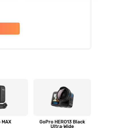
o MAX
GoPro HERO13 Black
Ultra‑Wide