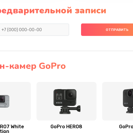
редварительной записи
н-камер GoPro
RO7 White
GoPro HERO8
GoPr
tion