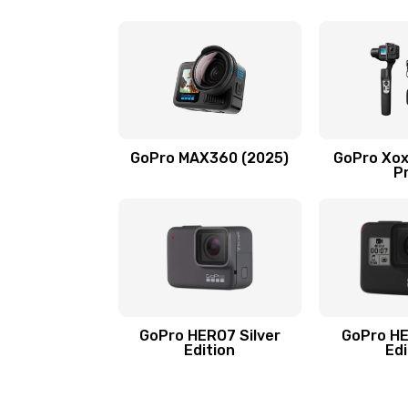
GoPro MAX360 (2025)
GoPro Хох
P
GoPro HERO7 Silver
GoPro HE
Edition
Edi