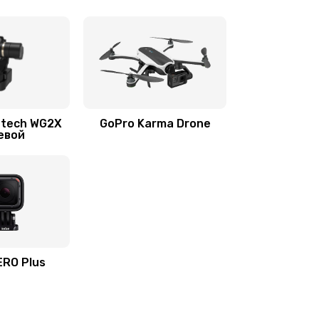
utech WG2X
GoPro Karma Drone
евой
ERO Plus