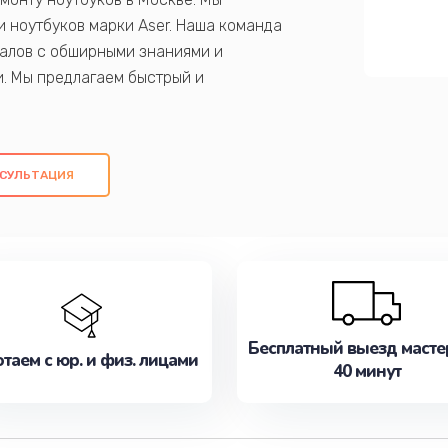
 ноутбуков марки Aser. Наша команда
алов с обширными знаниями и
и. Мы предлагаем быстрый и
ем оригинальных компонентов, а также
ых работ. Наша цель - предоставить
ое обслуживание, удовлетворяя их
СУЛЬТАЦИЯ
медлите записаться на ремонт уже
Бесплатный выезд масте
таем с юр. и физ. лицами
40 минут