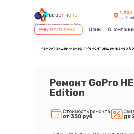
г. Уфа
action-iq.ru
пр. Октяб
Ремонт экшен-камер в Уфе
Цены
О компани
ВЫБЕРИТЕ БРЕНД
Ремонт экшен-камер
/
Ремонт экшен-камер Go
Ремонт GoPro HE
Edition
Стоимость ремонта
Ски
от 350 руб
до 
Добро пожаловать в наш сервис по ре