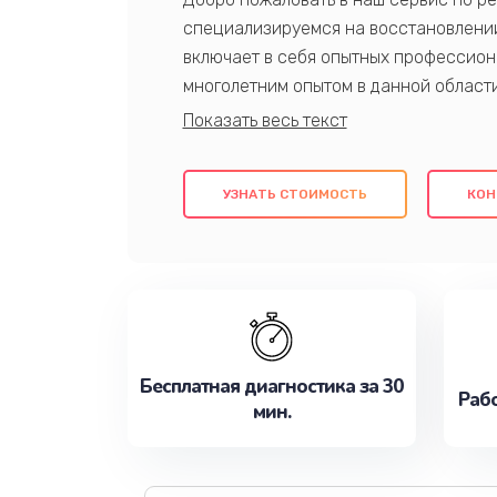
специализируемся на восстановлении
включает в себя опытных профессион
многолетним опытом в данной област
качественный ремонт с использовани
гарантируем качество всех проведенн
клиентам надежное и профессиональн
УЗНАТЬ СТОИМОСТЬ
КОН
потребности наилучшим образом. Не 
сейчас!
Бесплатная диагностика за 30
Рабо
мин.