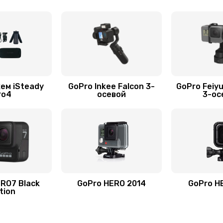
ем iSteady
GoPro Inkee Falcon 3-
GoPro Feiy
ro4
осевой
3-ос
RO7 Black
GoPro HERO 2014
GoPro H
tion