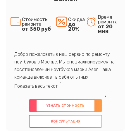
Время
Стоимость
Скидка
ремонта
до
ремонта
от 20
от 350 руб
20%
мин
Добро пожаловать в наш сервис по ремонту
ноутбуков в Москве. Мы специализируемся на
восстановлении ноутбуков марки Aser. Наша
команда включает в себя опытных
профессионалов с обширными знаниями и
многолетним опытом в данной области. Мы
предлагаем быстрый и качественный ремонт с
УЗНАТЬ СТОИМОСТЬ
использованием оригинальных компонентов, а
также гарантируем качество всех
КОНСУЛЬТАЦИЯ
проведенных работ. Наша цель - предоставить
клиентам надежное и профессиональное