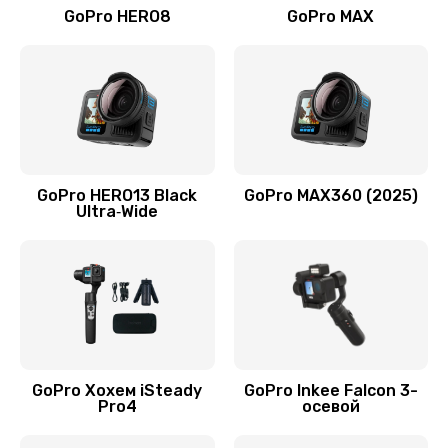
GoPro HERO8
GoPro MAX
GoPro HERO13 Black
GoPro MAX360 (2025)
Ultra‑Wide
GoPro Хохем iSteady
GoPro Inkee Falcon 3-
Pro4
осевой