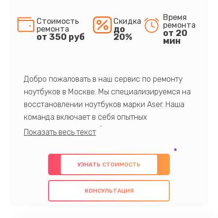
Время
Стоимость
Скидка
ремонта
до
ремонта
от 20
от 350 руб
20%
мин
Добро пожаловать в наш сервис по ремонту
ноутбуков в Москве. Мы специализируемся на
восстановлении ноутбуков марки Aser. Наша
команда включает в себя опытных
профессионалов с обширными знаниями и
многолетним опытом в данной области. Мы
предлагаем быстрый и качественный ремонт с
УЗНАТЬ СТОИМОСТЬ
использованием оригинальных компонентов, а
также гарантируем качество всех
КОНСУЛЬТАЦИЯ
проведенных работ. Наша цель - предоставить
клиентам надежное и профессиональное