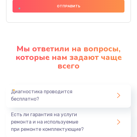
1000 руб.
Заказать
Ремонт материнской платы
4500 руб.
Мы ответили на вопросы,
Заказать
которые нам задают чаще
всего
Профилактическая чистка
1000 руб.
Заказать
Диагностика проводится
бесплатно?
Прошивка BIOS
1920 руб.
Есть ли гарантия на услуги
Заказать
ремонта и на используемые
при ремонте комплектующие?
Замена северного моста