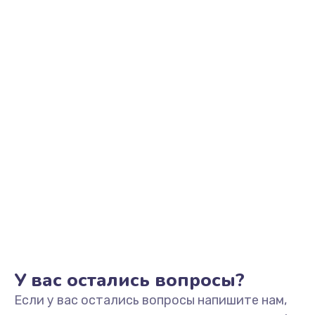
2500 руб.
Заказать
Замена видеоадаптера (видеокарты)
1800 руб.
Заказать
Замена, перепайка чипа
1300 руб.
Заказать
Замена HDMI-разъема
650 руб.
Заказать
У вас остались вопросы?
Если у вас остались вопросы напишите нам,
Замена/Pемонт карбюратора