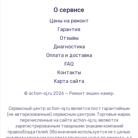
900 руб.
О сервисе
Заказать
Цены на ремонт
Гарантия
Замена сенсорного датчика
Отзывы
1300 руб.
Диагностика
Заказать
Оплата и доставка
FAQ
Замена сигнальной лампы
Контакты
1200 руб.
Карта сайта
Заказать
© action-iq.ru
2026
— Ремонт экшен-камер.
Замена системной платы
1500 руб.
Сервисный центр action-iq.ru является пост гарантийным
(не авторизованным) сервисным центром. Торговые марки,
Заказать
перечисленные на сайте action-iq.ru, являются
зарегистрированным товарными знаками компаний
правообладателей. Обозначения используется не с целью
Замена температурного датчика
индивидуализации соответствующих услуг по ремонту, а с