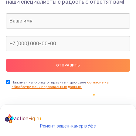
наши специалисты с радостью ответят вам!
1300 руб.
Заказать
Ремонт капиллярной трубки
400 руб.
Заказать
Замена блока питания
1000 руб.
Заказать
Нажимая на кнопку отправить я даю свое
согласие на
обработку моих персональных данных.
Прошивка / разблокировка
900 руб.
Заказать
action-iq.ru
Ремонт экшен-камер в Уфе
Замена термостата