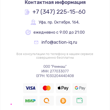
Контактная информация
1200 руб.
Заказать
+7 (347) 225-15-60
Замена реле
Уфа
,
 пр. Октября, 164,
1000 руб.
ежедневно с 9:00 до 21:00
Заказать
info@action-iq.ru
Замена термопредохранителя
Все консультации по телефону в нашем сервисе
700 руб.
совершенно бесплатны
Заказать
ООО "Реммаш"
ИНН: 277033077
ОГРН: 1030204440408
Замена ТЭНа
2500 руб.
Заказать
Замена шнура