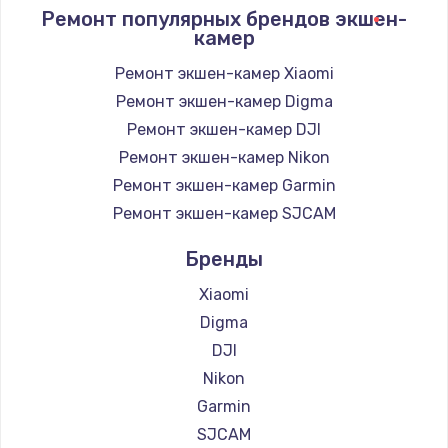
1400 руб.
Ремонт популярных брендов экшен-
камер
Заказать
Ремонт экшен-камер Xiaomi
Замена / ремонт электронного модуля
Ремонт экшен-камер Digma
управления
Ремонт экшен-камер DJI
600 руб.
Ремонт экшен-камер Nikon
Заказать
Ремонт экшен-камер Garmin
Ремонт экшен-камер SJCAM
Замена конфорки
1100 руб.
Бренды
Заказать
Xiaomi
Digma
Замена платы сенсора
DJI
900 руб.
Nikon
Заказать
Garmin
SJCAM
Замена регулятора режимов конфорки