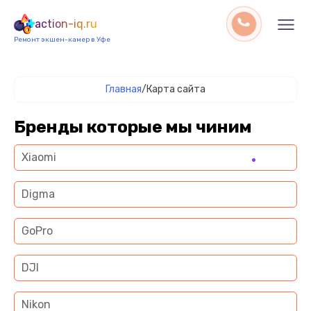
action-iq.ru
Ремонт экшен-камер в Уфе
Главная
/
Карта сайта
Бренды которые мы чиним
Xiaomi
Digma
GoPro
DJI
Nikon