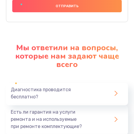
1000 руб.
Заказать
Ремонт материнской платы
4500 руб.
Мы ответили на вопросы,
Заказать
которые нам задают чаще
всего
Профилактическая чистка
1000 руб.
Заказать
Диагностика проводится
бесплатно?
Прошивка BIOS
1920 руб.
Есть ли гарантия на услуги
Заказать
ремонта и на используемые
при ремонте комплектующие?
Замена северного моста