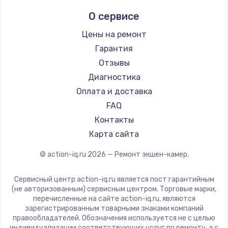
900 руб.
О сервисе
Заказать
Цены на ремонт
Гарантия
Замена сенсорного датчика
Отзывы
1300 руб.
Диагностика
Заказать
Оплата и доставка
FAQ
Замена сигнальной лампы
Контакты
1200 руб.
Карта сайта
Заказать
© action-iq.ru
2026
— Ремонт экшен-камер.
Замена системной платы
1500 руб.
Сервисный центр action-iq.ru является пост гарантийным
(не авторизованным) сервисным центром. Торговые марки,
Заказать
перечисленные на сайте action-iq.ru, являются
зарегистрированным товарными знаками компаний
правообладателей. Обозначения используется не с целью
Замена температурного датчика
индивидуализации соответствующих услуг по ремонту, а с