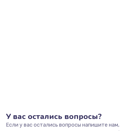
2500 руб.
Заказать
Замена видеоадаптера (видеокарты)
1800 руб.
Заказать
Замена, перепайка чипа
1300 руб.
Заказать
Замена HDMI-разъема
650 руб.
Заказать
У вас остались вопросы?
Если у вас остались вопросы напишите нам,
Замена/Pемонт карбюратора