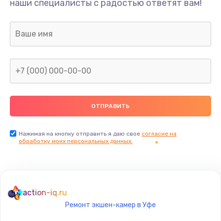
наши специалисты с радостью ответят вам!
1300 руб.
Заказать
Ремонт капиллярной трубки
400 руб.
Заказать
Замена блока питания
1000 руб.
Заказать
Нажимая на кнопку отправить я даю свое
согласие на
обработку моих персональных данных.
Прошивка / разблокировка
900 руб.
Заказать
action-iq.ru
Ремонт экшен-камер в Уфе
Замена термостата