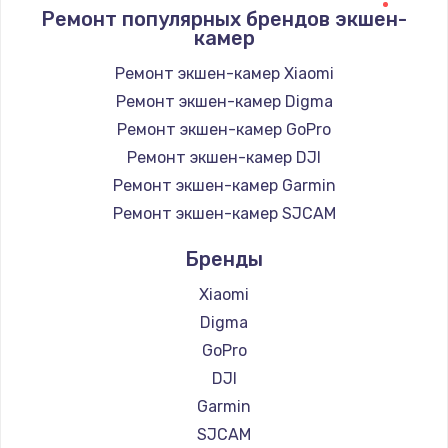
1400 руб.
Ремонт популярных брендов экшен-
камер
Заказать
Ремонт экшен-камер Xiaomi
Замена / ремонт электронного модуля
Ремонт экшен-камер Digma
управления
Ремонт экшен-камер GoPro
600 руб.
Ремонт экшен-камер DJI
Заказать
Ремонт экшен-камер Garmin
Ремонт экшен-камер SJCAM
Замена конфорки
1100 руб.
Бренды
Заказать
Xiaomi
Digma
Замена платы сенсора
GoPro
900 руб.
DJI
Заказать
Garmin
SJCAM
Замена регулятора режимов конфорки