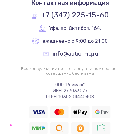
Контактная информация
1200 руб.
Заказать
+7 (347) 225-15-60
Замена реле
Уфа
,
 пр. Октября, 164,
1000 руб.
ежедневно с 9:00 до 21:00
Заказать
info@action-iq.ru
Замена термопредохранителя
Все консультации по телефону в нашем сервисе
700 руб.
совершенно бесплатны
Заказать
ООО "Реммаш"
ИНН: 277033077
ОГРН: 1030204440408
Замена ТЭНа
2500 руб.
Заказать
Замена шнура