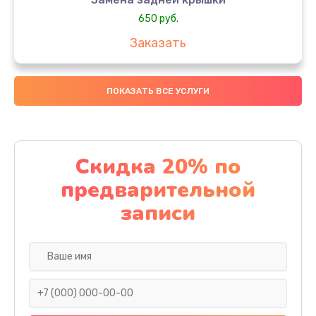
650 руб.
Заказать
Замена аккумулятора
ПОКАЗАТЬ ВСЕ УСЛУГИ
4000 руб.
Заказать
Замена материнской платы
Скидка 20% по
1100 руб.
предварительной
Заказать
записи
Замена масла
750 руб.
Заказать
Замена праймера