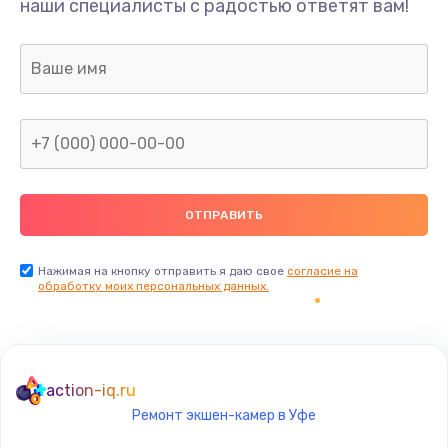
наши специалисты с радостью ответят вам!
1300 руб.
Заказать
Ремонт капиллярной трубки
400 руб.
Заказать
Замена блока питания
1000 руб.
Заказать
Нажимая на кнопку отправить я даю свое
согласие на
обработку моих персональных данных.
Прошивка / разблокировка
900 руб.
Заказать
action-iq.ru
Ремонт экшен-камер в Уфе
Замена термостата