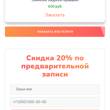
650 руб.
Заказать
Замена аккумулятора
ПОКАЗАТЬ ВСЕ УСЛУГИ
4000 руб.
Заказать
Замена материнской платы
Скидка 20% по
1100 руб.
предварительной
Заказать
записи
Замена масла
750 руб.
Заказать
Замена праймера