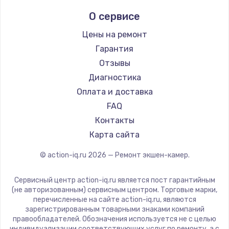
900 руб.
О сервисе
Заказать
Цены на ремонт
Гарантия
Замена сенсорного датчика
Отзывы
1300 руб.
Диагностика
Заказать
Оплата и доставка
FAQ
Замена сигнальной лампы
Контакты
1200 руб.
Карта сайта
Заказать
© action-iq.ru
2026
— Ремонт экшен-камер.
Замена системной платы
1500 руб.
Сервисный центр action-iq.ru является пост гарантийным
(не авторизованным) сервисным центром. Торговые марки,
Заказать
перечисленные на сайте action-iq.ru, являются
зарегистрированным товарными знаками компаний
правообладателей. Обозначения используется не с целью
Замена температурного датчика
индивидуализации соответствующих услуг по ремонту, а с