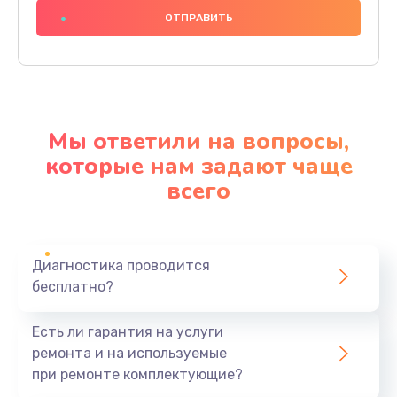
1000 руб.
Заказать
Ремонт материнской платы
4500 руб.
Мы ответили на вопросы,
Заказать
которые нам задают чаще
всего
Профилактическая чистка
1000 руб.
Заказать
Диагностика проводится
бесплатно?
Прошивка BIOS
1920 руб.
Есть ли гарантия на услуги
Заказать
ремонта и на используемые
при ремонте комплектующие?
Замена северного моста