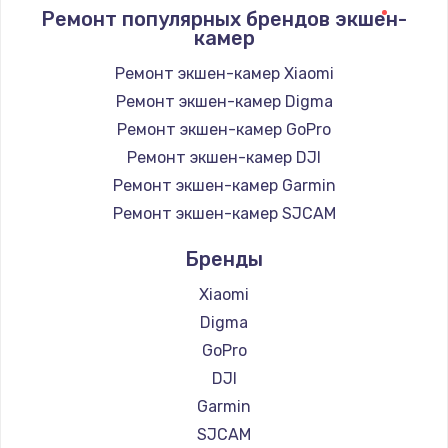
1400 руб.
Ремонт популярных брендов экшен-
камер
Заказать
Ремонт экшен-камер Xiaomi
Замена / ремонт электронного модуля
Ремонт экшен-камер Digma
управления
Ремонт экшен-камер GoPro
600 руб.
Ремонт экшен-камер DJI
Заказать
Ремонт экшен-камер Garmin
Ремонт экшен-камер SJCAM
Замена конфорки
1100 руб.
Бренды
Заказать
Xiaomi
Digma
Замена платы сенсора
GoPro
900 руб.
DJI
Заказать
Garmin
SJCAM
Замена регулятора режимов конфорки