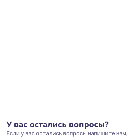
2500 руб.
Заказать
Замена видеоадаптера (видеокарты)
1800 руб.
Заказать
Замена, перепайка чипа
1300 руб.
Заказать
Замена HDMI-разъема
650 руб.
Заказать
У вас остались вопросы?
Если у вас остались вопросы напишите нам,
Замена/Pемонт карбюратора