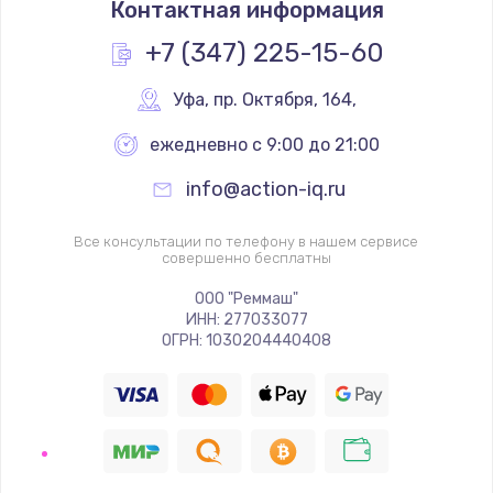
Контактная информация
1200 руб.
Заказать
+7 (347) 225-15-60
Замена реле
Уфа
,
 пр. Октября, 164,
1000 руб.
ежедневно с 9:00 до 21:00
Заказать
info@action-iq.ru
Замена термопредохранителя
Все консультации по телефону в нашем сервисе
700 руб.
совершенно бесплатны
Заказать
ООО "Реммаш"
ИНН: 277033077
ОГРН: 1030204440408
Замена ТЭНа
2500 руб.
Заказать
Замена шнура