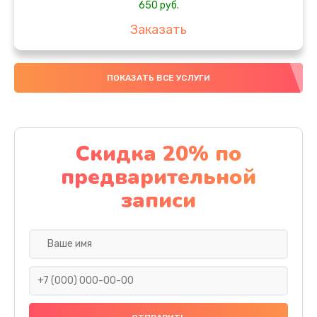
650 руб.
Заказать
Замена аккумулятора
ПОКАЗАТЬ ВСЕ УСЛУГИ
4000 руб.
Заказать
Замена материнской платы
Скидка 20% по
1100 руб.
предварительной
Заказать
записи
Замена масла
750 руб.
Заказать
Замена праймера