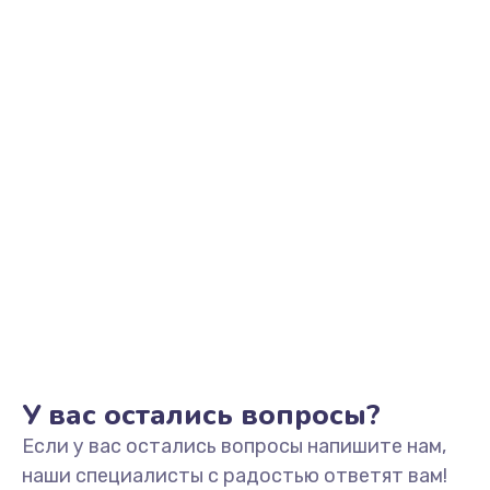
Заказать
Замена видеоадаптера (видеокарты)
1800 руб.
Заказать
Замена, перепайка чипа
1300 руб.
Заказать
Замена HDMI-разъема
650 руб.
Заказать
У вас остались вопросы?
Если у вас остались вопросы напишите нам,
Замена/Pемонт карбюратора
наши специалисты с радостью ответят вам!
1300 руб.