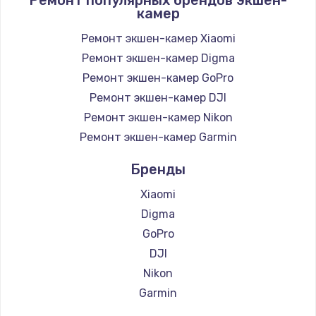
камер
Заказать
Ремонт экшен-камер Xiaomi
Замена / ремонт электронного модуля
Ремонт экшен-камер Digma
управления
Ремонт экшен-камер GoPro
600 руб.
Ремонт экшен-камер DJI
Заказать
Ремонт экшен-камер Nikon
Ремонт экшен-камер Garmin
Замена конфорки
1100 руб.
Бренды
Заказать
Xiaomi
Digma
Замена платы сенсора
GoPro
900 руб.
DJI
Заказать
Nikon
Garmin
Замена регулятора режимов конфорки
900 руб.