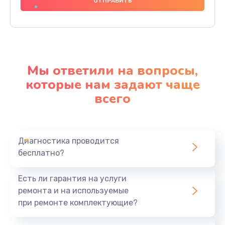
1000 руб.
Заказать
Ремонт материнской платы
4500 руб.
Мы ответили на вопросы,
Заказать
которые нам задают чаще
всего
Профилактическая чистка
1000 руб.
Заказать
Диагностика проводится
бесплатно?
Прошивка BIOS
1920 руб.
Есть ли гарантия на услуги
Заказать
ремонта и на используемые
при ремонте комплектующие?
Замена северного моста
1440 руб.