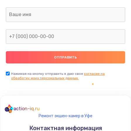
Заказать
Ремонт капиллярной трубки
400 руб.
Заказать
Замена блока питания
1000 руб.
Заказать
Нажимая на кнопку отправить я даю свое
согласие на
обработку моих персональных данных.
Прошивка / разблокировка
900 руб.
Заказать
action-iq.ru
Ремонт экшен-камер в Уфе
Замена термостата
Контактная информация
1200 руб.