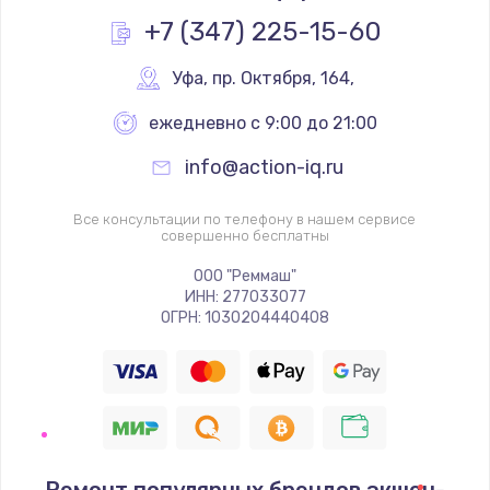
Заказать
+7 (347) 225-15-60
Замена реле
Уфа
,
 пр. Октября, 164,
1000 руб.
ежедневно с 9:00 до 21:00
Заказать
info@action-iq.ru
Замена термопредохранителя
Все консультации по телефону в нашем сервисе
700 руб.
совершенно бесплатны
Заказать
ООО "Реммаш"
ИНН: 277033077
ОГРН: 1030204440408
Замена ТЭНа
2500 руб.
Заказать
Замена шнура
1400 руб.
Ремонт популярных брендов экшен-