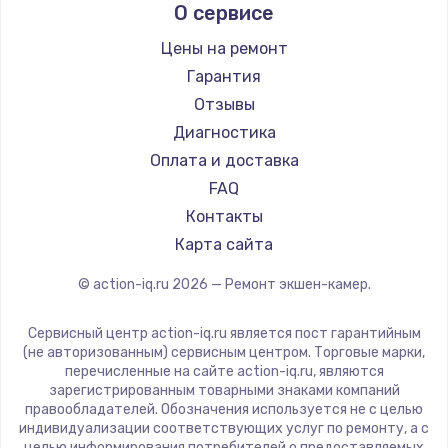
О сервисе
Заказать
Цены на ремонт
Гарантия
Замена сенсорного датчика
Отзывы
1300 руб.
Диагностика
Заказать
Оплата и доставка
FAQ
Замена сигнальной лампы
Контакты
1200 руб.
Карта сайта
Заказать
© action-iq.ru
2026
— Ремонт экшен-камер.
Замена системной платы
1500 руб.
Сервисный центр action-iq.ru является пост гарантийным
(не авторизованным) сервисным центром. Торговые марки,
Заказать
перечисленные на сайте action-iq.ru, являются
зарегистрированным товарными знаками компаний
правообладателей. Обозначения используется не с целью
Замена температурного датчика
индивидуализации соответствующих услуг по ремонту, а с
2500 руб.
целью информирования потребителей о предоставляемых