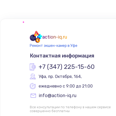
Замена микрофона
Замена оперативной памяти
action-iq.ru
Замена системы охлаждения
Ремонт экшен-камер в Уфе
Контактная информация
Замена термопасты
+7 (347) 225-15-60
Замена шлейфа матрицы
Уфа
,
 пр. Октября, 164,
ежедневно с 9:00 до 21:00
Замена экрана
info@action-iq.ru
Замена северного моста
Все консультации по телефону в нашем сервисе
совершенно бесплатны