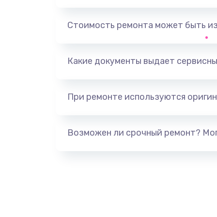
Ремонт корпусных элементов
Стоимость ремонта может быть и
Ремонт GPS-модуля
Какие документы выдает сервисны
Ремонт динамика
При ремонте используются оригин
Замена дисплея
Ремонт сим-лотка
Возможен ли срочный ремонт? Мог
Замена клавиатуры
Замена тачпада
Замена контроллера питания