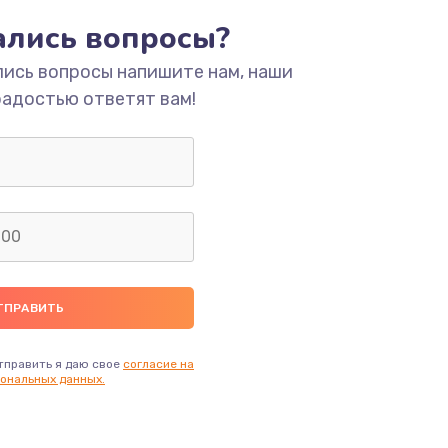
тались вопросы?
ать
лись вопросы напишите нам, наши
радостью ответят вам!
ать
ать
ать
ать
ать
тправить я даю свое
согласие на
ональных данных.
ать
ать