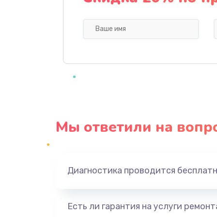
Ремонт мультиконтроллера
Замена кнопки включения
Замена камеры
Замена USB порта
Мы ответили на вопр
Замена материнской платы
Замена Wi-Fi
Диагностика проводится бесплат
Ремонт цепи питания
Есть ли гарантия на услуги ремон
Ремонт микрофона