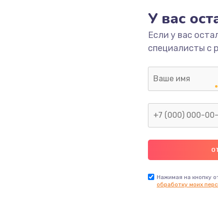
У вас ос
2600 руб.
Заказ
Если у вас оста
специалисты с 
990 руб.
Заказ
1090 руб.
Заказ
1200 руб.
Заказ
930 руб.
Заказ
990 руб.
Заказ
Нажимая на кнопку о
обработку моих перс
990 руб.
Заказ
1100 руб.
Заказ