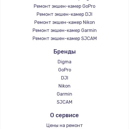
Заказать
Ремонт экшен-камер GoPro
Ремонт экшен-камер DJI
Настройка BIOS
Ремонт экшен-камер Nikon
от 930 руб.
Ремонт экшен-камер Garmin
Заказать
Ремонт экшен-камер SJCAM
Бренды
Замена SSD
от 990 руб.
Digma
Заказать
GoPro
DJI
Установка драйверов
Nikon
от 725 руб.
Garmin
Заказать
SJCAM
О сервисе
Замена HDMI
от 600 руб.
Цены на ремонт