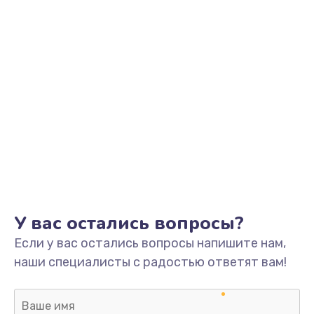
Заказать
Замена аккумулятора
от 890 руб.
Заказать
Замена корпуса
от 890 руб.
Заказать
Ремонт динамика
У вас остались вопросы?
от 400 руб.
Если у вас остались вопросы напишите нам,
Заказать
наши специалисты с радостью ответят вам!
Замена клавиатуры
от 1190 руб.