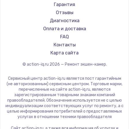
Заказать
Гарантия
Отзывы
Замена тачпада
Диагностика
от 1330 руб.
Оплата и доставка
Заказать
FAQ
Контакты
Замена экрана
Карта сайта
от 1145 руб.
© action-iq.ru
2026
— Ремонт экшен-камер.
Заказать
Сервисный центр action-iq.ru является пост гарантийным
Замена оперативной памяти
(не авторизованным) сервисным центром. Торговые марки,
перечисленные на сайте action-iq.ru, являются
от 890 руб.
зарегистрированным товарными знаками компаний
Заказать
правообладателей. Обозначения используется не с целью
индивидуализации соответствующих услуг по ремонту, а с
целью информирования потребителей о предоставляемых
Замена жесткого диска
услугах в отношении техники правообладателя
от 750 руб.
Сайт action-iq.ru, а также вся информация об услугах и