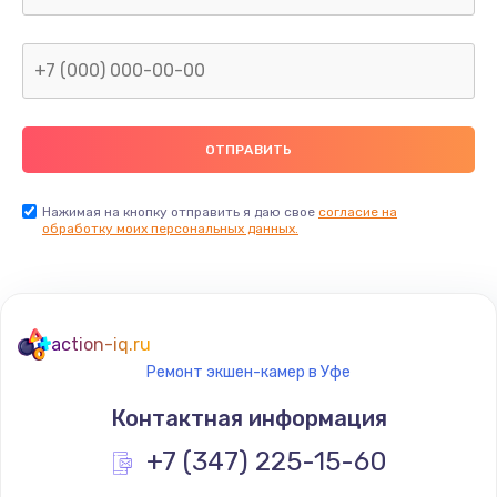
Заказать
Замена видеокарты
от 1600 руб.
Заказать
Замена термопасты
Нажимая на кнопку отправить я даю свое
согласие на
обработку моих персональных данных.
от 995 руб.
Заказать
Замена системы охлаждения
action-iq.ru
от 1500 руб.
Ремонт экшен-камер в Уфе
Заказать
Контактная информация
Ремонт подсветки
+7 (347) 225-15-60
от 1200 руб.