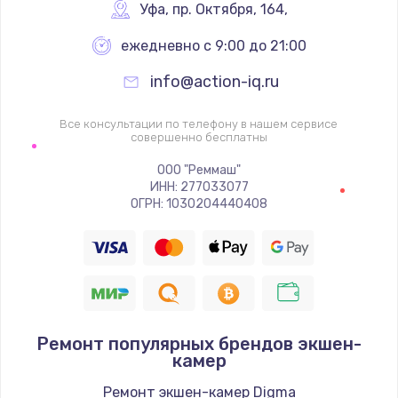
Уфа
,
 пр. Октября, 164,
Заказать
ежедневно с 9:00 до 21:00
Чистка от пыли
info@action-iq.ru
от 990 руб.
Заказать
Все консультации по телефону в нашем сервисе
совершенно бесплатны
Настройка Wi-Fi
ООО "Реммаш"
от 1060 руб.
ИНН: 277033077
ОГРН: 1030204440408
Заказать
Восстановление данных
от 990 руб.
Заказать
Ремонт популярных брендов экшен-
камер
Настройка ОС
от 1090 руб.
Ремонт экшен-камер Digma