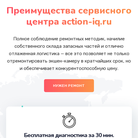
от 1200 руб.
Преимущества сервисного
Заказать
центра action-iq.ru
Замена Wi-Fi
от 500 руб.
Полное соблюдение ремонтных методик, начилие
собственного склада запасных частей и отлично
Заказать
отлаженная логистика — все это позволяет не только
отремонтировать экшен-камеру в кратчайших срок, но
Ремонт цепи питания
и обеспечивает конкурентоспособную цену.
от 2200 руб.
Заказать
НУЖЕН РЕМОНТ
Ремонт мультиконтроллера
от 1000 руб.
Заказать
Замена шлейфа
Бесплатная диагностика за 30 мин.