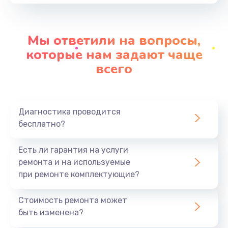
от 1100 руб.
Заказать
Мы ответили на вопросы,
Замена шим-контроллера
которые нам задают чаще
от 3900 руб.
всего
Заказать
Замена контроллера питания
Диагностика проводится
от 1490 руб.
бесплатно?
Заказать
Есть ли гарантия на услуги
Ремонт петель крышки
ремонта и на используемые
от 990 руб.
при ремонте комплектующие?
Заказать
Стоимость ремонта может
быть изменена?
Замена стекла
от 1100 руб.