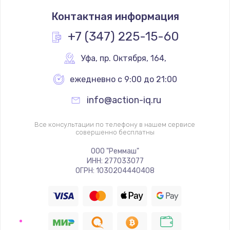
Замена тачпада
Контактная информация
1330 руб.
Заказать
+7 (347) 225-15-60
Замена контроллера питания
Уфа
,
 пр. Октября, 164,
1490 руб.
ежедневно с 9:00 до 21:00
Заказать
info@action-iq.ru
Замена южного моста
Все консультации по телефону в нашем сервисе
2600 руб.
совершенно бесплатны
Заказать
ООО "Реммаш"
ИНН: 277033077
ОГРН: 1030204440408
Чистка от пыли
990 руб.
Заказать
Настройка ОС