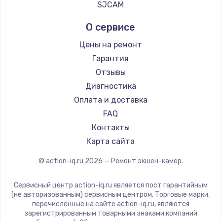
SJCAM
990 руб.
О сервисе
Заказать
Цены на ремонт
Замена звуковой карты
Гарантия
1100 руб.
Отзывы
Заказать
Диагностика
Оплата и доставка
Замена микрофона
FAQ
1050 руб.
Контакты
Заказать
Карта сайта
Замена оперативной памяти
© action-iq.ru
2026
— Ремонт экшен-камер.
890 руб.
Сервисный центр action-iq.ru является пост гарантийным
Заказать
(не авторизованным) сервисным центром. Торговые марки,
перечисленные на сайте action-iq.ru, являются
зарегистрированным товарными знаками компаний
Замена системы охлаждения