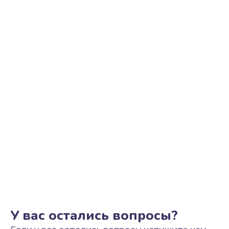
Ремонт цепи питания
2200 руб.
Заказать
Ремонт микрофона
500 руб.
Заказать
Ремонт корпусных элементов
800 руб.
Заказать
Ремонт GPS-модуля
500 руб.
Заказать
У вас остались вопросы?