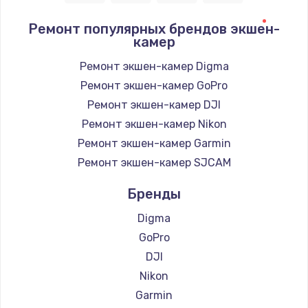
1090 руб.
Ремонт популярных брендов экшен-
камер
Заказать
Ремонт экшен-камер Digma
Ремонт подсветки
Ремонт экшен-камер GoPro
1200 руб.
Ремонт экшен-камер DJI
Заказать
Ремонт экшен-камер Nikon
Ремонт экшен-камер Garmin
Настройка BIOS
Ремонт экшен-камер SJCAM
930 руб.
Бренды
Заказать
Digma
Замена SSD
GoPro
990 руб.
DJI
Заказать
Nikon
Garmin
Восстановление данных