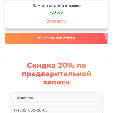
Замена задней крышки
700 руб.
Заказать
Комплексная чистка
ПОКАЗАТЬ ВСЕ УСЛУГИ
900 руб.
Заказать
Замена стекла
Скидка 20% по
1100 руб.
предварительной
Заказать
записи
Ремонт камеры
600 руб.
Заказать