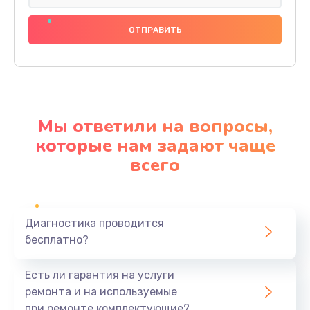
Замена разъема питания
600 руб.
Заказать
Замена шлейфа
600 руб.
Мы ответили на вопросы,
Заказать
которые нам задают чаще
всего
Ремонт мультиконтроллера
1000 руб.
Заказать
Диагностика проводится
бесплатно?
Замена кнопки включения
800 руб.
Есть ли гарантия на услуги
Заказать
ремонта и на используемые
при ремонте комплектующие?