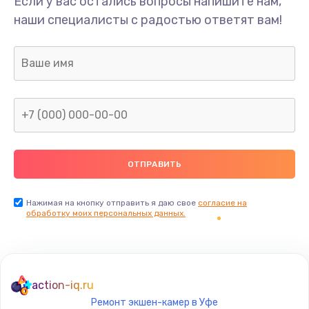
Если у вас остались вопросы напишите нам,
Ремонт динамика
наши специалисты с радостью ответят вам!
400 руб.
Заказать
Замена дисплея
1200 руб.
Заказать
Ремонт сим-лотка
600 руб.
Заказать
Нажимая на кнопку отправить я даю свое
согласие на
обработку моих персональных данных.
Замена клавиатуры
1190 руб.
Заказать
action-iq.ru
Ремонт экшен-камер в Уфе