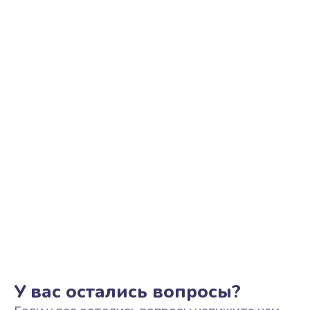
Ремонт цепи питания
2200 руб.
Заказать
Ремонт микрофона
500 руб.
Заказать
Ремонт корпусных элементов
800 руб.
Заказать
Ремонт GPS-модуля
500 руб.
Заказать
У вас остались вопросы?