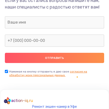
Если у вас остались вопросы напишите нам,
Ремонт динамика
наши специалисты с радостью ответят вам!
400 руб.
Заказать
Замена дисплея
1200 руб.
Заказать
Ремонт сим-лотка
600 руб.
Заказать
Нажимая на кнопку отправить я даю свое
согласие на
обработку моих персональных данных.
Замена клавиатуры
1190 руб.
Заказать
action-iq.ru
Ремонт экшен-камер в Уфе