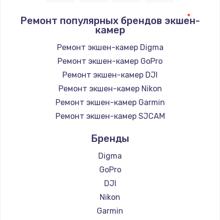
1090 руб.
Ремонт популярных брендов экшен-
камер
Заказать
Ремонт экшен-камер Digma
Ремонт подсветки
Ремонт экшен-камер GoPro
1200 руб.
Ремонт экшен-камер DJI
Заказать
Ремонт экшен-камер Nikon
Ремонт экшен-камер Garmin
Настройка BIOS
Ремонт экшен-камер SJCAM
930 руб.
Бренды
Заказать
Digma
Замена SSD
GoPro
990 руб.
DJI
Заказать
Nikon
Garmin
Восстановление данных