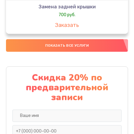
Замена задней крышки
700 руб.
Заказать
Комплексная чистка
ПОКАЗАТЬ ВСЕ УСЛУГИ
900 руб.
Заказать
Замена стекла
Скидка 20% по
1100 руб.
предварительной
Заказать
записи
Ремонт камеры
600 руб.
Заказать