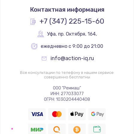
Замена тачпада
Контактная информация
1330 руб.
Заказать
+7 (347) 225-15-60
Замена контроллера питания
Уфа
,
 пр. Октября, 164,
1490 руб.
ежедневно с 9:00 до 21:00
Заказать
info@action-iq.ru
Замена южного моста
Все консультации по телефону в нашем сервисе
2600 руб.
совершенно бесплатны
Заказать
ООО "Реммаш"
ИНН: 277033077
ОГРН: 1030204440408
Чистка от пыли
990 руб.
Заказать
Настройка ОС