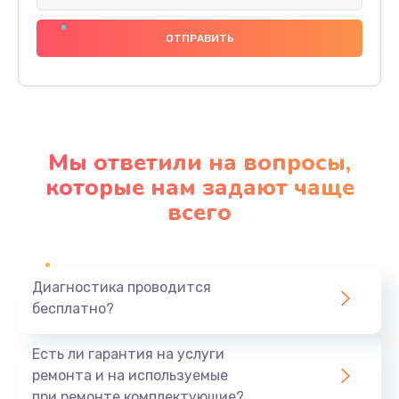
Замена разъема питания
600 руб.
Заказать
Замена шлейфа
600 руб.
Мы ответили на вопросы,
Заказать
которые нам задают чаще
всего
Ремонт мультиконтроллера
1000 руб.
Заказать
Диагностика проводится
бесплатно?
Замена кнопки включения
800 руб.
Есть ли гарантия на услуги
Заказать
ремонта и на используемые
при ремонте комплектующие?