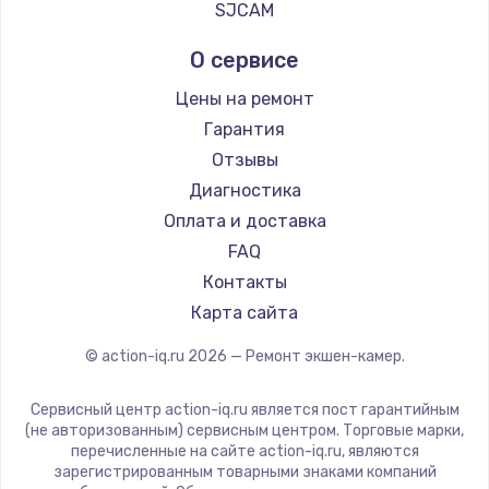
SJCAM
990 руб.
О сервисе
Заказать
Цены на ремонт
Замена звуковой карты
Гарантия
1100 руб.
Отзывы
Заказать
Диагностика
Оплата и доставка
Замена микрофона
FAQ
1050 руб.
Контакты
Заказать
Карта сайта
Замена оперативной памяти
© action-iq.ru
2026
— Ремонт экшен-камер.
890 руб.
Сервисный центр action-iq.ru является пост гарантийным
Заказать
(не авторизованным) сервисным центром. Торговые марки,
перечисленные на сайте action-iq.ru, являются
зарегистрированным товарными знаками компаний
Замена системы охлаждения